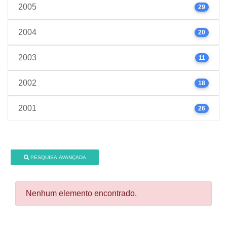
2005
29
2004
20
2003
11
2002
18
2001
26
PESQUISA AVANÇADA
Nenhum elemento encontrado.