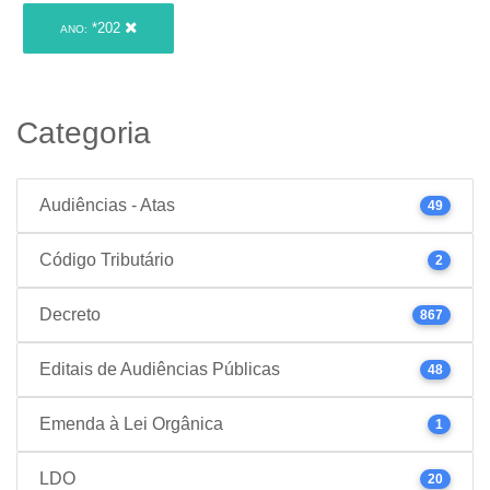
*202
ANO:
Categoria
Audiências - Atas
49
Código Tributário
2
Decreto
867
Editais de Audiências Públicas
48
Emenda à Lei Orgânica
1
LDO
20