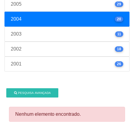
2005
29
2004
20
2003
11
2002
18
2001
26
PESQUISA AVANÇADA
Nenhum elemento encontrado.