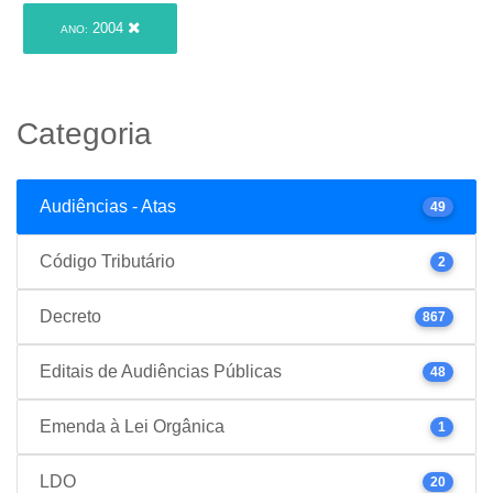
2004
ANO:
Categoria
Audiências - Atas
49
Código Tributário
2
Decreto
867
Editais de Audiências Públicas
48
Emenda à Lei Orgânica
1
LDO
20