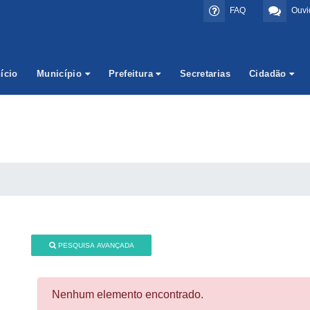
FAQ
Ouvi
nício
Município
Prefeitura
Secretarias
Cidadão
PESQUISA AVANÇADA
Nenhum elemento encontrado.