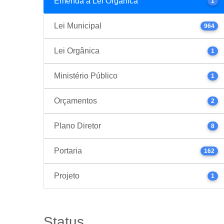
Emenda à Lei Orgânica
1
Lei Municipal
964
Lei Orgânica
1
Ministério Público
1
Orçamentos
2
Plano Diretor
8
Portaria
162
Projeto
1
Status