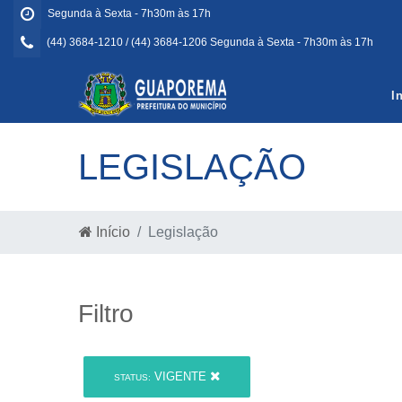
Segunda à Sexta - 7h30m às 17h
(44) 3684-1210 / (44) 3684-1206 Segunda à Sexta - 7h30m às 17h
I
LEGISLAÇÃO
Início
Legislação
Filtro
VIGENTE
STATUS: