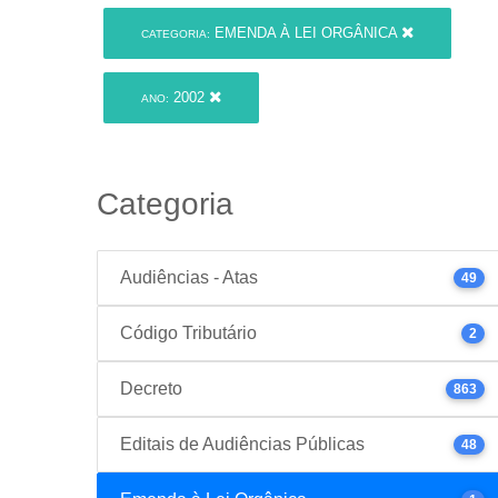
EMENDA À LEI ORGÂNICA
CATEGORIA:
2002
ANO:
Categoria
Audiências - Atas
49
Código Tributário
2
Decreto
863
Editais de Audiências Públicas
48