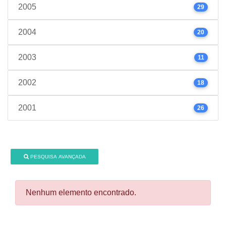
2005
29
2004
20
2003
11
2002
18
2001
26
PESQUISA AVANÇADA
Nenhum elemento encontrado.