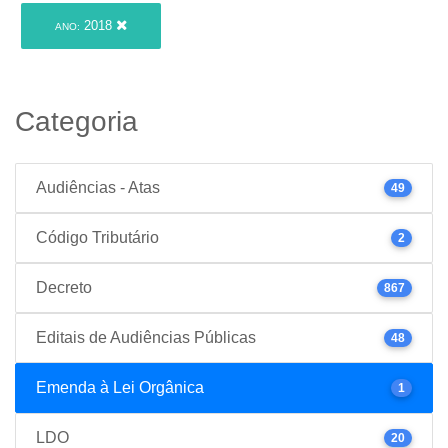
2018
ANO:
Categoria
Audiências - Atas
49
Código Tributário
2
Decreto
867
Editais de Audiências Públicas
48
Emenda à Lei Orgânica
1
LDO
20