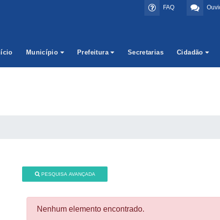
FAQ
Ouvi
nício
Município
Prefeitura
Secretarias
Cidadão
PESQUISA AVANÇADA
Nenhum elemento encontrado.