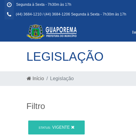
Segunda à Sexta - 7h30m às 17h
(44) 3684-1210 / (44) 3684-1206 Segunda à Sexta - 7h30m às 17h
I
LEGISLAÇÃO
Início
Legislação
Filtro
VIGENTE
STATUS: