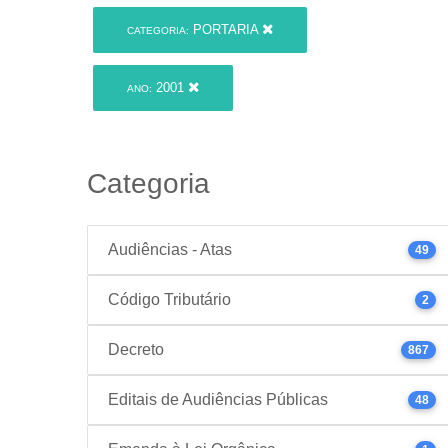
PORTARIA
CATEGORIA:
2001
ANO:
Categoria
Audiências - Atas
49
Código Tributário
2
Decreto
867
Editais de Audiências Públicas
48