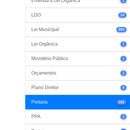
Emenda à Lei Orgânica
1
LDO
20
Lei Municipal
965
Lei Orgânica
1
Ministério Público
1
Orçamentos
2
Plano Diretor
8
Portaria
162
PPA
2