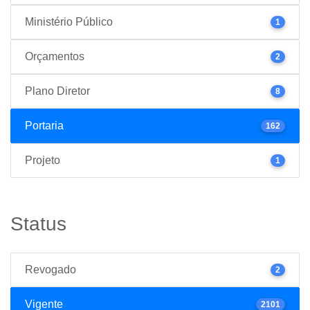
Ministério Público
1
Orçamentos
2
Plano Diretor
8
Portaria
162
Projeto
1
Status
Revogado
2
Vigente
2101