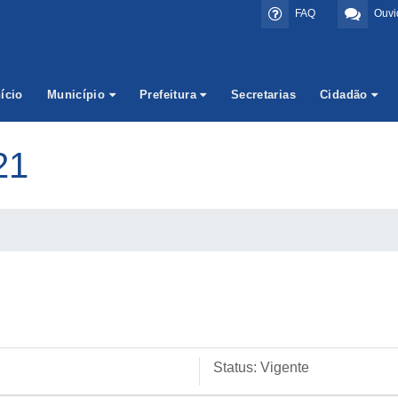
FAQ
Ouvi
nício
Município
Prefeitura
Secretarias
Cidadão
21
Status:
Vigente