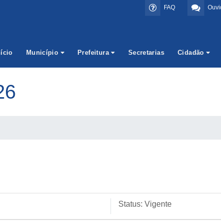
FAQ
Ouvi
nício
Município
Prefeitura
Secretarias
Cidadão
26
Status:
Vigente