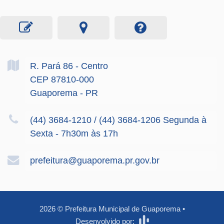
R. Pará
86
- Centro
CEP 87810-000
Guaporema - PR
(44) 3684-1210 / (44) 3684-1206 Segunda à
Sexta - 7h30m às 17h
prefeitura@guaporema.pr.gov.br
2026
©
Prefeitura Municipal de Guaporema
•
Desenvolvido por: