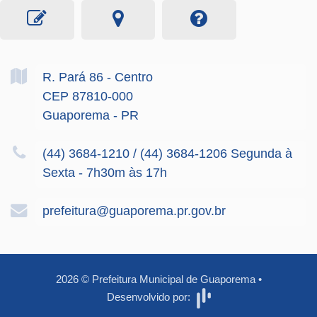
R. Pará
86
- Centro
CEP 87810-000
Guaporema - PR
(44) 3684-1210 / (44) 3684-1206 Segunda à
Sexta - 7h30m às 17h
prefeitura@guaporema.pr.gov.br
2026
©
Prefeitura Municipal de Guaporema
•
Desenvolvido por: